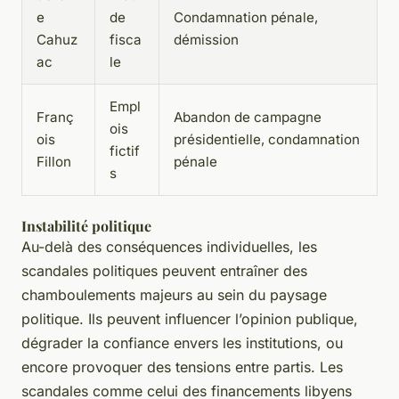
e
de
Condamnation pénale,
Cahuz
fisca
démission
ac
le
Empl
Franç
Abandon de campagne
ois
ois
présidentielle, condamnation
fictif
Fillon
pénale
s
Instabilité politique
Au-delà des conséquences individuelles, les
scandales politiques peuvent entraîner des
chamboulements majeurs au sein du paysage
politique. Ils peuvent influencer l’opinion publique,
dégrader la confiance envers les institutions, ou
encore provoquer des tensions entre partis. Les
scandales comme celui des financements libyens