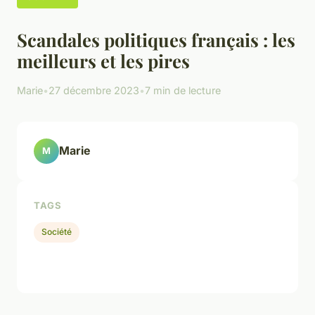
Scandales politiques français : les
meilleurs et les pires
Marie
•
27 décembre 2023
•
7 min de lecture
Marie
M
TAGS
Société