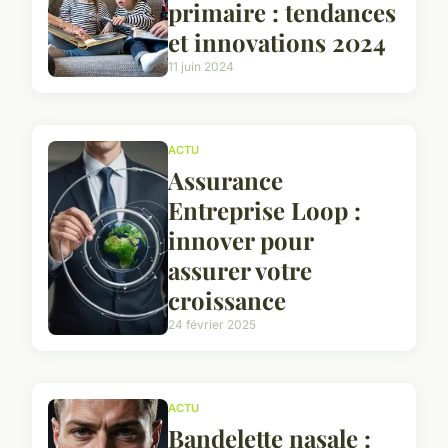
primaire : tendances
et innovations 2024
11 juin 2024
ACTU
Assurance
Entreprise Loop :
innover pour
assurer votre
croissance
24 février 2025
ACTU
Bandelette nasale :