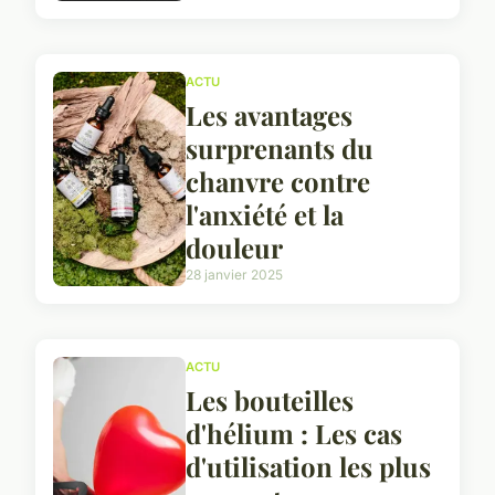
ACTU
Les avantages
surprenants du
chanvre contre
l'anxiété et la
douleur
28 janvier 2025
ACTU
Les bouteilles
d'hélium : Les cas
d'utilisation les plus