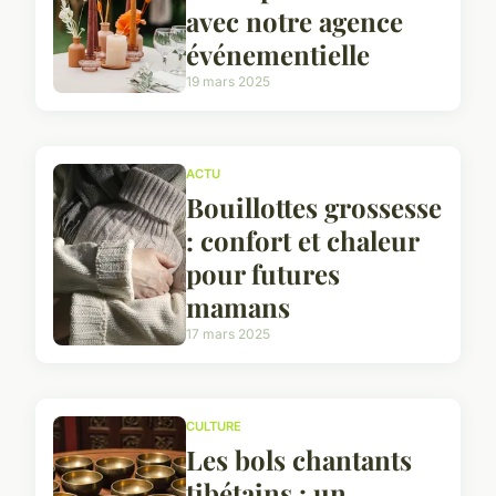
avec notre agence
événementielle
19 mars 2025
ACTU
Bouillottes grossesse
: confort et chaleur
pour futures
mamans
17 mars 2025
CULTURE
Les bols chantants
tibétains : un