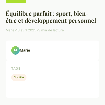
Équilibre parfait : sport, bien-
être et développement personnel
Marie
•
18 avril 2025
•
3 min de lecture
Marie
M
TAGS
Société