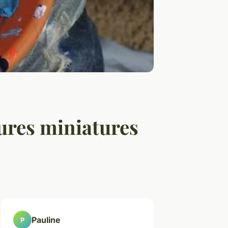
tures miniatures
Pauline
P