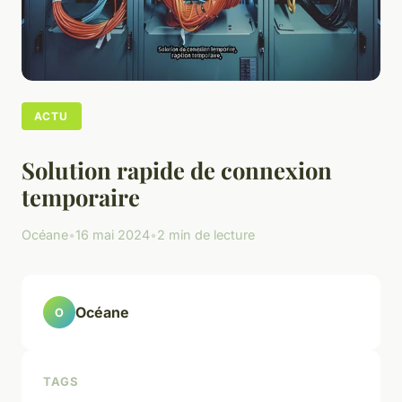
ACTU
Solution rapide de connexion
temporaire
Océane
•
16 mai 2024
•
2 min de lecture
Océane
O
TAGS