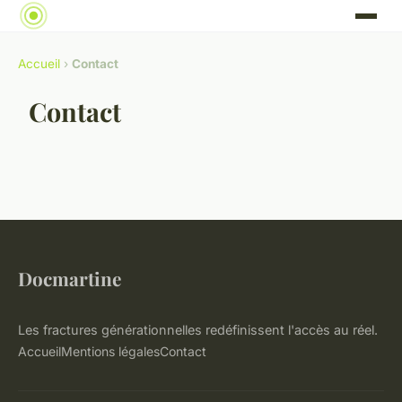
Accueil
›
Contact
Contact
Docmartine
Les fractures générationnelles redéfinissent l'accès au réel.
Accueil
Mentions légales
Contact