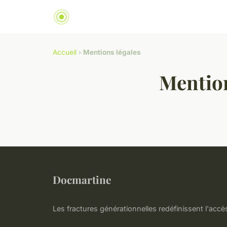
Accueil
›
Mentions légales
Mention
Docmartine
Les fractures générationnelles redéfinissent l'accès