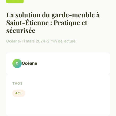
La solution du garde-meuble à
Saint-Étienne : Pratique et
sécurisée
Océane
•
11 mars 2024
•
2 min de lecture
Océane
O
TAGS
Actu