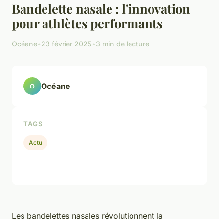
Bandelette nasale : l'innovation
pour athlètes performants
Océane
•
23 février 2025
•
3 min de lecture
Océane
O
TAGS
Actu
Les bandelettes nasales révolutionnent la